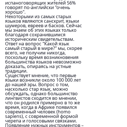
испаноговорящих жителей 56% 
говорят по-английски "очень 
хорошо".
Некоторыми из самых старых 
языков являются санскрит, языки 
шумеров, евреев и басков. Сейчас 
мы знаем об этих языках только 
благодаря сохранившимся 
историческим свидетельствам. 
Ответ на вопрос "Какой язык 
самый старый в мире?" мы, скорее 
всего, не получим никогда, 
поскольку время возникновения 
большинства языков невозможно 
доказать, опираясь на устные 
традиции.
Существует мнение, что первые 
языки возникли около 100 000 лет 
до нашей эры. Вопрос о том, 
насколько стар язык, можно 
обсуждать, однако большинство 
лингвистов сходится во мнении, 
что он родился примерно в то же 
время, когда в Африке появился 
современный человек (homo 
sapiens), с современной формой 
черепа и голосовыми связками. 
Появление нужных инструментов – 