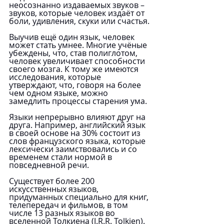
неосознанно издаваемых звуков – 
звуков, которые человек издаёт от 
боли, удивления, скуки или счастья.
Выучив ещё один язык, человек 
может стать умнее. Многие учёные 
убеждены, что, став полиглотом, 
человек увеличивает способности 
своего мозга. К тому же имеются 
исследования, которые 
утверждают, что, говоря на более 
чем одном языке, можно 
замедлить процессы старения ума.
Языки непрерывно влияют друг на 
друга. Например, английский язык 
в своей основе на 30% состоит из 
слов французского языка, которые 
лексически заимствовались и со 
временем стали нормой в 
повседневной речи.
Существует более 200 
искусственных языков, 
придуманных специально для книг, 
телепередач и фильмов, в том 
числе 13 разных языков во 
вселенной Толкиена (J.R.R. Tolkien). 