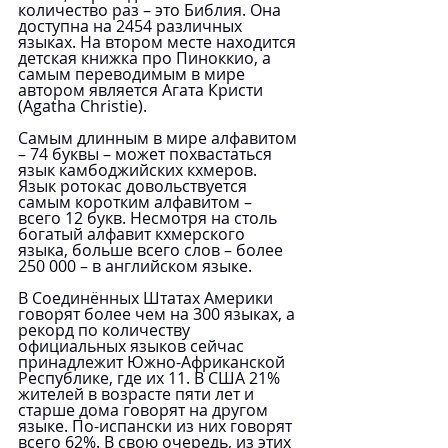
количество раз – это Библия. Она 
доступна на 2454 различных 
языках. На втором месте находится 
детская книжка про Пиноккио, а 
самым переводимым в мире 
автором является Агата Кристи 
(Agatha Christie).
Самым длинным в мире алфавитом 
– 74 буквы – может похвастаться 
язык камбоджийских кхмеров. 
Язык ротокас довольствуется 
самым коротким алфавитом – 
всего 12 букв. Несмотря на столь 
богатый алфавит кхмерского 
языка, больше всего слов – более 
250 000 – в английском языке.
В Соединённых Штатах Америки 
говорят более чем на 300 языках, а 
рекорд по количеству 
официальных языков сейчас 
принадлежит Южно-Африканской 
Республике, где их 11. В США 21% 
жителей в возрасте пяти лет и 
старше дома говорят на другом 
языке. По-испански из них говорят 
всего 62%. В свою очередь, из этих 