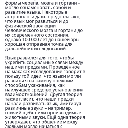
формы черепа, мозга и гортани – 
могло ознаменовать собой и 
развитие языка. Некоторые 
антропологи даже предполагают, 
что язык мог развиться и до 
физической эволюции 
человеческого мозга и гортани до 
их современного состояния, 
однако 100 000 лет до нашей эры – 
хорошая отправная точка для 
дальнейших исследований.
Язык развился для того, чтобы 
укрепить социальные связи между 
нашими предками. Проведённое 
на макаках исследование говорит в 
пользу той идеи, что языки могли 
развиться на замену прежним 
способам ухаживания, как 
наилучшее средство установления 
взаимоотношений. Другая теория 
также гласит, что наши предки 
начали развивать язык, имитируя 
различные звуки – например, 
птичий щебет или производимые 
животными звуки. Ещё одна теория 
утверждает, что общение между 
людьми могло начаться с 