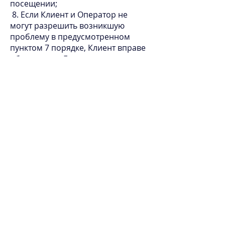
посещении;
8. Если Клиент и Оператор не
могут разрешить возникшую
проблему в предусмотренном
пунктом 7 порядке, Клиент вправе
обратиться в Государственную
инспекцию данных, адрес: ул.
Блауманя 11/13-15, Рига, LV-1011,
тел.
67 22 31 31
,
info@dvi.gov.lv