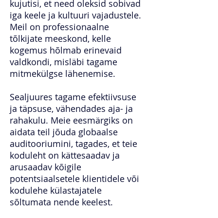
kujutisi, et need oleksid sobivad
iga keele ja kultuuri vajadustele.
Meil on professionaalne
tõlkijate meeskond, kelle
kogemus hõlmab erinevaid
valdkondi, misläbi tagame
mitmekülgse lähenemise.
Sealjuures tagame efektiivsuse
ja täpsuse, vähendades aja- ja
rahakulu. Meie eesmärgiks on
aidata teil jõuda globaalse
auditooriumini, tagades, et teie
koduleht on kättesaadav ja
arusaadav kõigile
potentsiaalsetele klientidele või
kodulehe külastajatele
sõltumata nende keelest.