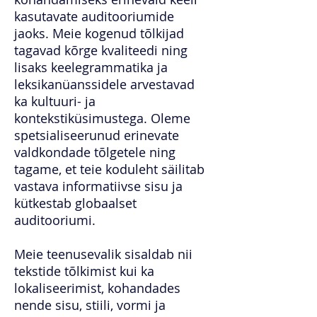
kasutavate auditooriumide
jaoks. Meie kogenud tõlkijad
tagavad kõrge kvaliteedi ning
lisaks keelegrammatika ja
leksikanüanssidele arvestavad
ka kultuuri- ja
kontekstiküsimustega. Oleme
spetsialiseerunud erinevate
valdkondade tõlgetele ning
tagame, et teie koduleht säilitab
vastava informatiivse sisu ja
kütkestab globaalset
auditooriumi.
Meie teenusevalik sisaldab nii
tekstide tõlkimist kui ka
lokaliseerimist, kohandades
nende sisu, stiili, vormi ja