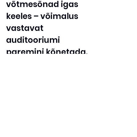
võtmesõnad igas
keeles – võimalus
vastavat
auditooriumi
paremini kõnetada.
Eristuge konkurentidest, kasutades
meie SEO tõlkepakkumist oma
ettevõtte jaoks! Aitame Teil jõuda
globaalsetele turgudele, tagades
kõrgelt optimeeritud sisu erinevates
keeltes. Meie spetsialistid pakuvad
lisaks kodulehtede tõlkimisele ka
optimeeritud pealkirju ja kirjeldusi,
juhindudes võtmesõnade analüüsist
otsingumootorites.