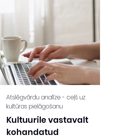
Atslēgvārdu analīze - ceļš uz
kultūras pielāgošanu
Kultuurile vastavalt
kohandatud