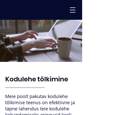
Kodulehe tõlkimine
Meie poolt pakutav kodulehe
tõlkimise teenus on efektiivne ja
täpne lahendus teie kodulehe
kohandamiseks erinevaid keeli