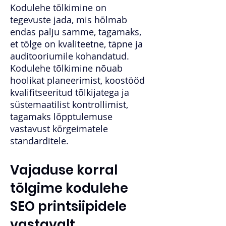
Kodulehe tõlkimine on
tegevuste jada, mis hõlmab
endas palju samme, tagamaks,
et tõlge on kvaliteetne, täpne ja
auditooriumile kohandatud.
Kodulehe tõlkimine nõuab
hoolikat planeerimist, koostööd
kvalifitseeritud tõlkijatega ja
süstemaatilist kontrollimist,
tagamaks lõpptulemuse
vastavust kõrgeimatele
standarditele.
Vajaduse korral
tõlgime kodulehe
SEO printsiipidele
vastavalt.