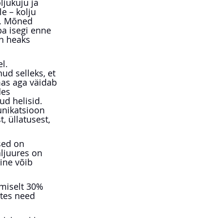
jukuju ja 
e – kolju 
g. Mõned 
ba isegi enne 
on heaks 
l. 
ud selleks, et 
as aga väidab 
des 
ud helisid. 
unikatsioon 
, üllatusest, 
sed on 
ljuures on 
ine võib 
miselt 30% 
utes need 