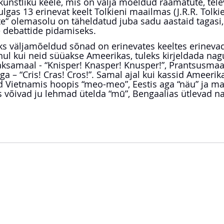
unstliku keele, mis on välja mõeldud raamatute, telev
ulgas 13 erinevat keelt Tolkieni maailmas (J.R.R. Tolkien
lte“ olemasolu on täheldatud juba sadu aastaid tagasi, 
ste debattide pidamiseks.
ks väljamõeldud sõnad on erinevates keeltes erinevad
uhul kui neid süüakse Ameerikas, tuleks kirjeldada nag
aksamaal - “Knisper! Knasper! Knusper!”, Prantsusmaal 
ga – “Cris! Cras! Cros!”. Samal ajal kui kassid Ameerik
 Vietnamis hoopis “meo-meo”, Eestis aga “näu” ja mal
is võivad ju lehmad ütelda “mū”, Bengaalias ütlevad n