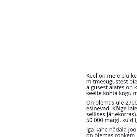
Keel on meie elu ke
mitmesugustest oiete
algusest alates on 
keelte kohta kogu 
On olemas üle 2700 
esinevad. Kõige laie
sellises järjekorra
50 000 märgi, kuid 
Iga kahe nädala joo
on olemas rohkem ku