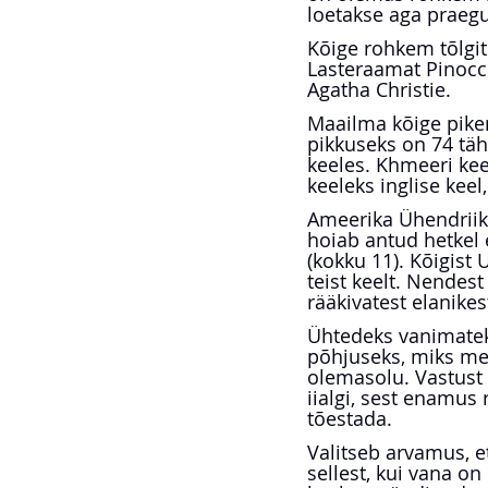
loetakse aga praegus
Kõige rohkem tõlgit
Lasteraamat Pinocch
Agatha Christie.
Maailma kõige pike
pikkuseks on 74 täh
keeles. Khmeeri kee
keeleks inglise keel
Ameerika Ühendriiki
hoiab antud hetkel 
(kokku 11). Kõigist
teist keelt. Nendes
rääkivatest elanike
Ühtedeks vanimateks
põhjuseks, miks me 
olemasolu. Vastust 
iialgi, sest enamus 
tõestada.
Valitseb arvamus, e
sellest, kui vana on