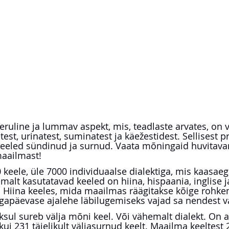
eruline ja lummav aspekt, mis, teadlaste arvates, on 
st, urinatest, suminatest ja käežestidest. Sellisest pr
keeled sündinud ja surnud. Vaata mõningaid huvitava
maailmast!
keele, üle 7000 individuaalse dialektiga, mis kaasae
malt kasutatavad keeled on hiina, hispaania, inglise ja
s). Hiina keeles, mida maailmas räägitakse kõige rohke
igapäevase ajalehe läbilugemiseks vajad sa nendest v
ksul sureb välja mõni keel. Või vähemalt dialekt. On a
i 231 täielikult väljasurnud keelt. Maailma keeltest 2