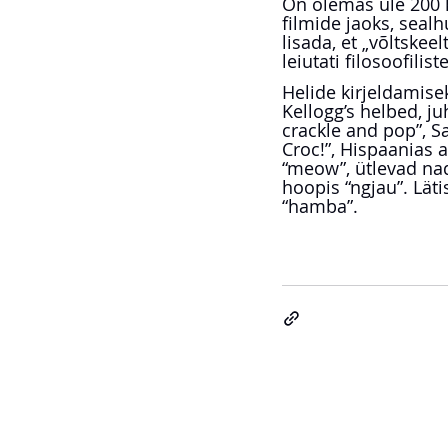
On olemas üle 200 k
filmide jaoks, sealh
lisada, et „võltskee
leiutati filosoofili
Helide kirjeldamise
Kellogg’s helbed, j
crackle and pop”, S
Croc!”, Hispaanias a
“meow”, ütlevad nad
hoopis “ngjau”. Lät
“hamba”.