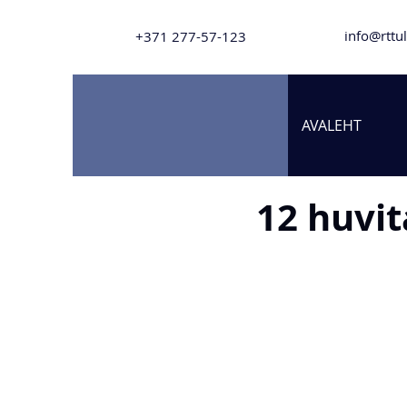
info@rttu
+371
277-57-123
AVALEHT
12 huvit