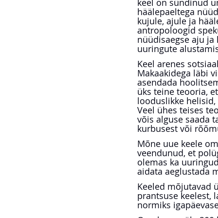
keel on sündinud um
häälepaeltega nüüdi
kujule, ajule ja hä
antropoloogid spekul
nüüdisaegse aju ja 
uuringute alustamis
Keel arenes sotsiaa
Makaakidega läbi vi
asendada hoolitsem
üks teine teooria, 
looduslikke helisid,
Veel ühes teises te
võis alguse saada ta
kurbusest või rõõm
Mõne uue keele oma
veendunud, et polü
olemas ka uuringud,
aidata aeglustada 
Keeled mõjutavad ük
prantsuse keelest, 
normiks igapäevase