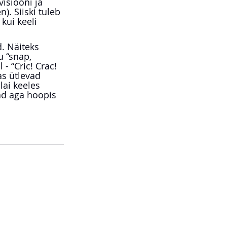
isiooni ja 
). Siiski tuleb 
kui keeli 
. Näiteks 
u “snap, 
- “Cric! Crac! 
as ütlevad 
ai keeles 
ad aga hoopis 