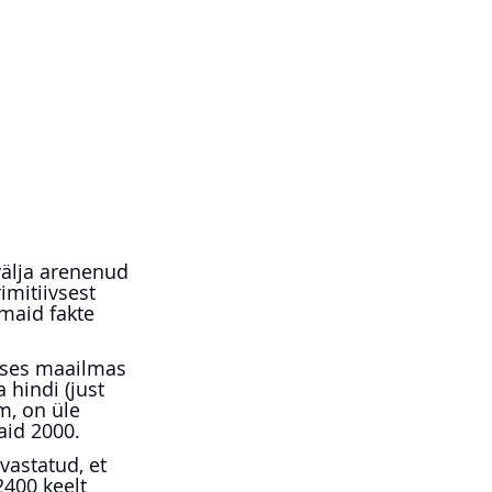
välja arenenud 
imitiivsest 
maid fakte 
gses maailmas 
 hindi (just 
m, on üle 
aid 2000.
vastatud, et 
400 keelt 