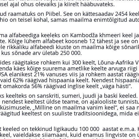
el ajal ohus olevaiks ja kiirelt hääbuvateks.
ud raamatuks on Piibel. See on kättesaadav 2454 keel
io on teisel kohal, samas maailma enimtõlgitud auto
ma alfabeediga keeleks on Kambodža khmeeri keel ja 
te. Kõige lühem alfabeet koosneb 12 tähest ja see on
le rikkaliku alfabeedi kiuste on maailma kõige sõnar
, kus sõnade arv ületab 250 000.
des räägitakse rohkem kui 300 keelt, Lõuna-Aafrika V
enda käes kõige suurema ametlike keelte arvuga riigi 
 USA elanikest 21% vanuses viis ja rohkem aastat rääg
t vaid 62% räägivad hispaania keelt. Nendest hispaania
st omakorda 56% räägivad inglise keelt „väga hästi“.
 keelteks on sanskriti, sumeri, juudi ja baski keeled.
nendest keeltest üldse teame, on ajalooliste tunnistu
küsimusele, „Milline on maailma vanim keel“, ei saa 
räägitud keeltest on suuliste traditsioonidega, mida ei
t keeled on tekkinud ligikaudu 100 000  aastat e.m.a.
 keel, vaieldakse siiamaani, kuid enamus lingviste on 