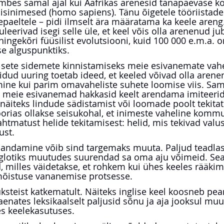
bes samal ajal kui Aafrikas arenesid tänapäevase kol
sinimesed (homo sapiens). Tänu õigetele tööriistadel
älepaeltele – pidi ilmselt ära määratama ka keele aren
eerivad isegi selle üle, et keel võis olla arenenud ju
hingekõri füüsilist evolutsiooni, kuid 100 000 e.m.a. 
e alguspunktiks.
lsete sidemete kinnistamiseks meie esivanemate vahe
idud uuring toetab ideed, et keeled võivad olla arenen
ine kui parim omavaheliste suhete loomise viis. Sam
et meie esivanemad hakkasid keelt arendama imiteeri
 näiteks lindude sädistamist või loomade poolt tekitat
oorias ollakse seisukohal, et inimeste vaheline komm
htmatust helide tekitamisest: helid, mis tekivad valust
ust.
ndamine võib sind targemaks muuta. Paljud teadla
glotiks muutudes suurendad sa oma aju võimeid. Sea
 milles väidetakse, et rohkem kui ühes keeles rääkim
mõistuse vananemise protsesse.
steist katkematult. Näiteks inglise keel koosneb pea
laenates leksikaalselt paljusid sõnu ja aja jooksul mu
s keelekasutuses.