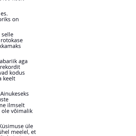
es. 
riks on 
selle 
 rotokase 
ikkamaks 
abariik aga 
rekordit 
ivad kodus 
 keelt 
 Ainukeseks 
ste 
me ilmselt 
 ole võimalik 
 Küsimuse üle 
ühel meelel, et 