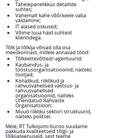
Tähelepanelikkus detailide 
suhtes;
Vähemalt kahe võõrkeele vaba 
valdamine;
IT alased oskused;
Võime luua häid suhteid 
klientidega.
Tõlk ja tõlkija võivad olla osa 
meeskonnast, millele annavad tööd:
Tõlkeettevõtted/-agentuurid;
Kaubandus- ja 
tööstusorganisatsioonid, näiteks 
tootjad;
Kohalikud, riiklikud ja 
rahvusvahelised valitsus- ja 
rahvusvahelised 
organisatsioonid, näiteks 
Ühendatud Rahvaste 
Organisatsioon;
Muud riikliku sektori struktuurid, 
näiteks politsei.
Meie, RT Tulkojumi büroo suudame 
pakkuda kvaliteetseid tõlgi- ja 
tõlkijateenuseid, sest teeme 