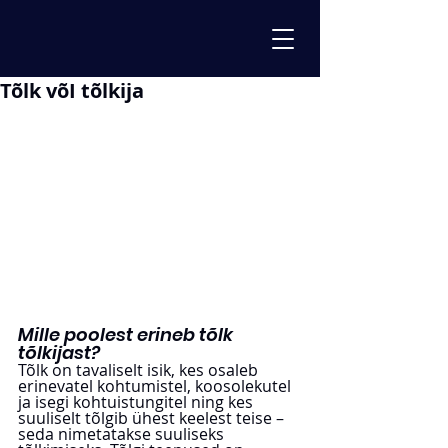
Tõlk võI tõlkija
Mille poolest erineb tõlk 
tõlkijast?
Tõlk on tavaliselt isik, kes osaleb 
erinevatel kohtumistel, koosolekutel 
ja isegi kohtuistungitel ning kes 
suuliselt tõlgib ühest keelest teise – 
seda nimetatakse suuliseks 