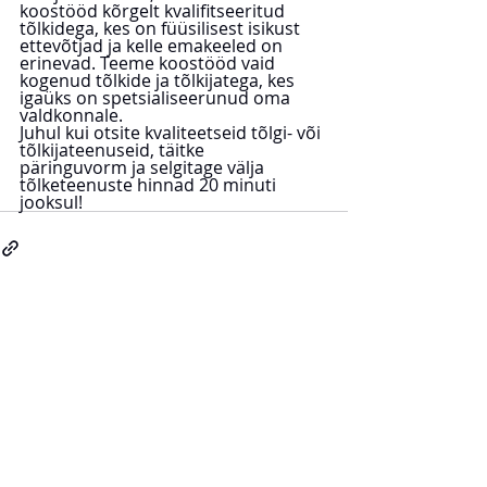
koostööd kõrgelt kvalifitseeritud 
tõlkidega, kes on füüsilisest isikust 
ettevõtjad ja kelle emakeeled on 
erinevad. Teeme koostööd vaid 
kogenud tõlkide ja tõlkijatega, kes 
igaüks on spetsialiseerunud oma 
valdkonnale.
Juhul kui otsite kvaliteetseid tõlgi- või 
tõlkijateenuseid, täitke 
päringuvorm ja selgitage välja 
tõlketeenuste hinnad 20 minuti 
jooksul!