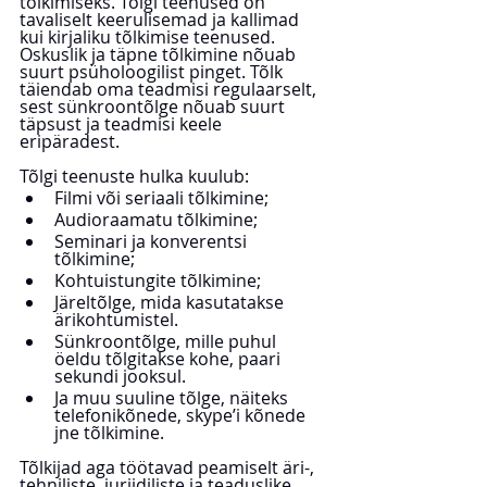
tõlkimiseks. Tõlgi teenused on 
tavaliselt keerulisemad ja kallimad 
kui kirjaliku tõlkimise teenused. 
Oskuslik ja täpne tõlkimine nõuab 
suurt psüholoogilist pinget. Tõlk 
täiendab oma teadmisi regulaarselt, 
sest sünkroontõlge nõuab suurt 
täpsust ja teadmisi keele 
eripäradest. 
Tõlgi teenuste hulka kuulub:
Filmi või seriaali tõlkimine;
Audioraamatu tõlkimine;
Seminari ja konverentsi 
tõlkimine;
Kohtuistungite tõlkimine;
Järeltõlge, mida kasutatakse 
ärikohtumistel.
Sünkroontõlge, mille puhul 
öeldu tõlgitakse kohe, paari 
sekundi jooksul.
Ja muu suuline tõlge, näiteks 
telefonikõnede, skype’i kõnede 
jne tõlkimine.
Tõlkijad aga töötavad peamiselt äri-, 
tehniliste, juriidiliste ja teaduslike 